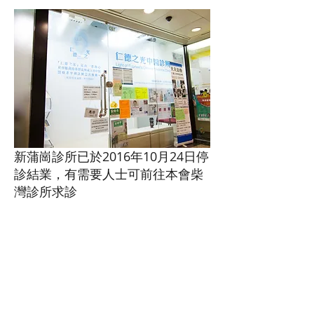
新蒲崗診所已於2016年10月24日停
診結業，有需要人士可前往本會柴
灣診所求診
香港柴灣
仁德之光
中醫診所暨辦事處
電話
：(852)
2556 2336