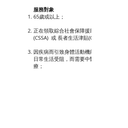
服務對象
65歲或以上；
正在領取綜合社會保障援助計劃
(CSSA) 或 長者生活津貼(OALA)；
因疾病而引致身體活動機能障礙及
日常生活受阻，而需要中醫復康治
療；
必須已經由註冊中醫或西醫確診，
患有屬於本計劃現時接納的病種範
疇，包括：
中風復康：腦中風、中風後遺
症；
痛症復康：癌症、跌傷、膝關
節退化、