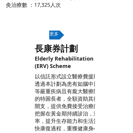
灸治療數 ：17,325人次
了解更多
長康券計劃
Elderly Rehabilitation Voucher
(ERV) Scheme
以信託形式設立醫療費援助專戶，
透過本計劃為患有如腦中風、癌症
等嚴重疾病且有龐大醫療開支需要
的特困長者，全額資助其復康治療
開支，提供免費接受治療的機會，
把握在黃金期持續診治，減低殘疾
率，提升生存能力和生活質量，加
快康復過程，重獲健康身心。