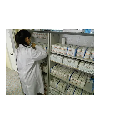
香港柴灣
仁德之光
中醫診所暨辦事處
電話
：(852)
2556 2336