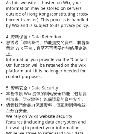
As this website is hosted on Wix, your
information may be stored on servers
outside of Hong Kong (constituting cross-
border transfer). This process is handled
by Wix and is subject to its privacy policy.
4. 資料保留 / Data Retention
您透過「聯絡我們」功能提交的資料，將會保
留於 Wix 平台，直至不再需要作聯絡用途為
止。
Information you provide via the “Contact
Us” function will be retained on the Wix
platform until it is no longer needed for
contact purposes.
5. 資料安全 / Data Security
本會依賴 Wix 提供的網站安全功能（包括資
料加密、防火牆等）以保護您的資料安全。
儘管我們會盡力保護資料，但互聯網傳輸並非
百分百安全。
We rely on Wix’s website security
features (including data encryption and
firewalls) to protect your information.
While we strive to safeguard your data,