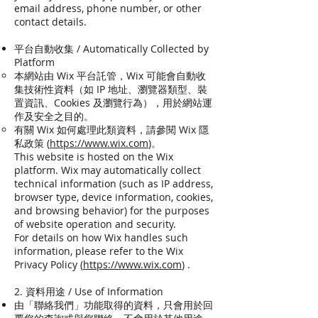
email address, phone number, or other
contact details.
平台自動收集 / Automatically Collected by
Platform
本網站由 Wix 平台託管，Wix 可能會自動收
集技術性資料（如 IP 地址、瀏覽器類型、裝
置資訊、Cookies 及瀏覽行為），用於網站運
作及安全之目的。
有關 Wix 如何處理此類資料，請參閱 Wix 隱
私政策 (
https://www.wix.com
)。
This website is hosted on the Wix
platform. Wix may automatically collect
technical information (such as IP address,
browser type, device information, cookies,
and browsing behavior) for the purposes
of website operation and security.
For details on how Wix handles such
information, please refer to the Wix
Privacy Policy (
https://www.wix.com
​) .
2. 資料用途 / Use of Information
由「聯絡我們」功能取得的資料，只會用於回